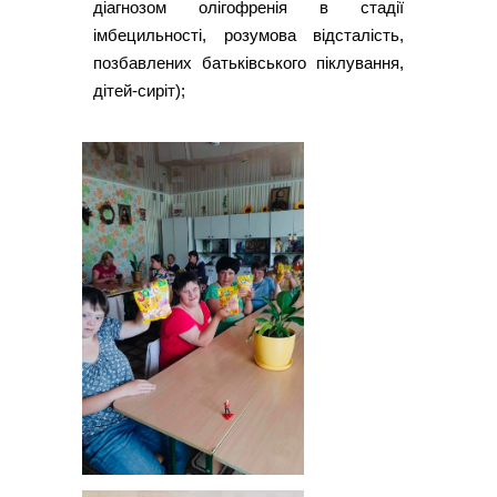
діагнозом олігофренія в стадії
імбецильності, розумова відсталість,
позбавлених батьківського піклування,
дітей-сиріт);