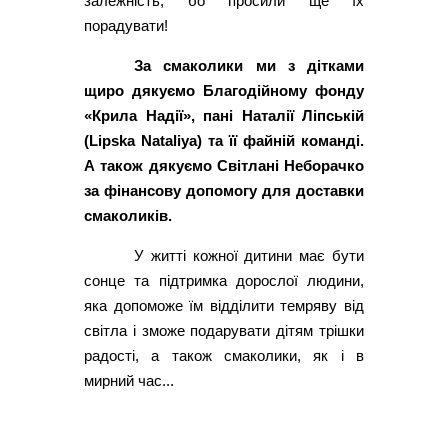
залежність, бо просили ще їх
порадувати!
За смаколики ми з дітками
щиро дякуємо Благодійному фонду
«Крила Надії», пані Наталії Ліпській
(Lipska Nataliya) та її файній команді.
А також дякуємо Світлані Неборачко
за фінансову допомогу для доставки
смаколиків.
У житті кожної дитини має бути
сонце та підтримка дорослої людини,
яка допоможе їм відділити темряву від
світла і зможе подарувати дітям трішки
радості, а також смаколики, як і в
мирний час...