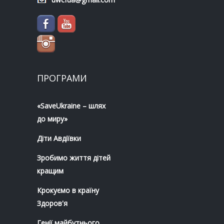
ПРОГРАМИ
«SaveUkraine – шлях
до миру»
Діти Авдіївки
Зробимо життя дітей
кращим
Крокуємо в країну
Здоров'я
Генії майбутнього