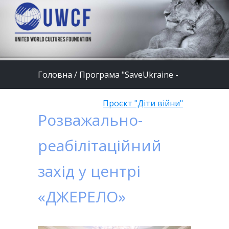
Головна
/
Програма "SaveUkraine -
шлях до миру"
/
Проєкт "Діти війни"
Розважально-
реабілітаційний
захід у центрі
«ДЖЕРЕЛО»