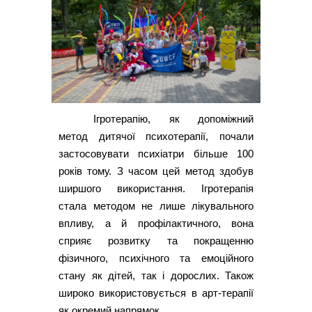
Ігротерапію, як допоміжний
метод дитячої психотерапії, почали
застосовувати психіатри більше 100
років тому. З часом цей метод здобув
ширшого використання. Ігротерапія
стала методом не лише лікувального
впливу, а й профілактичного, вона
сприяє розвитку та покращенню
фізичного, психічного та емоційного
стану як дітей, так і дорослих. Також
широко використовується в арт-терапії
як окремий напрямок.