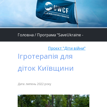
Головна
/
Програма "SaveUkraine -
шлях до миру"
/
Проєкт "Діти війни"
Ігротерапія для
діток Київщини
Дата: липень 2022 року