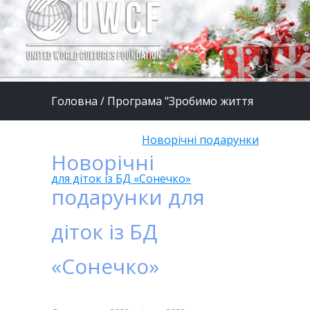
Головна
/
Програма "Зробимо життя
дітей кращим"
/
Новорічні подарунки
Новорічні
для діток із БД «Сонечко»
подарунки для
діток із БД
«Сонечко»