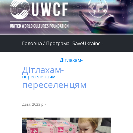
Головна
/
Програма "SaveUkraine -
шлях до миру"
/
Дітлахам-
Дітлахам-
переселенцям
переселенцям
Дата: 2023 рік