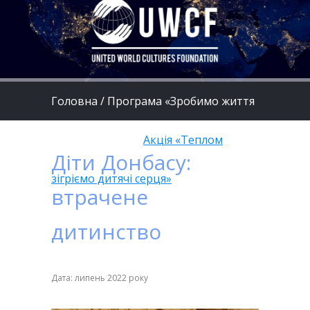
Головна
/
Програма «Зробимо життя
дітей кращим»
/
Акція «Теплом
Діти Донбасу:
зігріємо дитячі серця»
втрачене
дитинство
Дата: липень 2022 року