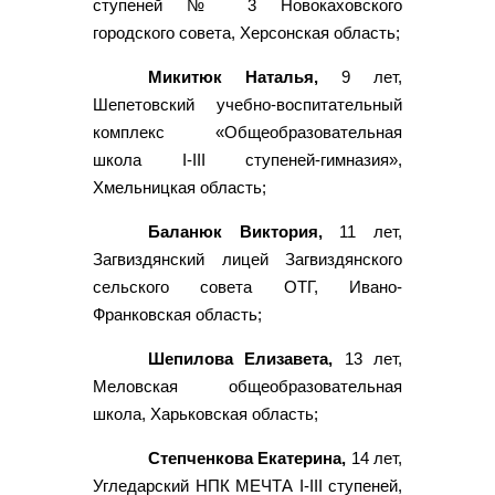
ступеней № 3 Новокаховского
городского совета, Херсонская область;
Микитюк Наталья,
9 лет,
Шепетовский учебно-воспитательный
комплекс «Общеобразовательная
школа I-III ступеней-гимназия»,
Хмельницкая область;
Баланюк Виктория,
11 лет,
Загвиздянский лицей Загвиздянского
сельского совета ОТГ, Ивано-
Франковская область;
Шепилова Елизавета,
13 лет,
Меловская общеобразовательная
школа, Харьковская область;
Степченкова Екатерина,
14 лет,
Угледарский НПК МЕЧТА I-III ступеней,