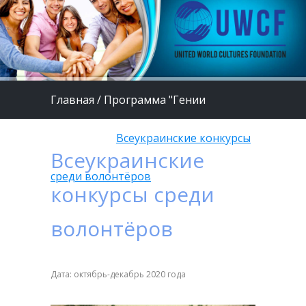
Главная
/
Программа "Гении
будущего"
/
Всеукраинские конкурсы
Всеукраинские
среди волонтёров
конкурсы среди
волонтёров
Дата: октябрь-декабрь 2020 года