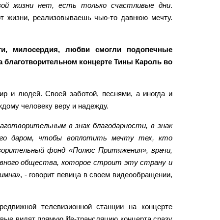
вой жизни нет, есть только счастливые дни
.
от жизни, реализовываешь чью-то давнюю мечту.
ти, милосердия, любви смогли подопечные
 благотворительном концерте Тины Кароль во
 и людей. Своей заботой, песнями, а иногда и
ждому человеку веру и надежду.
аготворительным в знак благодарности, в знак
 его даром, чтобы воплотить мечту тех, кто
ворительный фонд «Полюс Притяжения», врачи,
ивного общества, которое строит эту страну и
аимна»
, - говорит певица в своем видеообращении,
редвижной телевизионной станции на концерте
ые видят прямую life-трансляцию концерта сразу