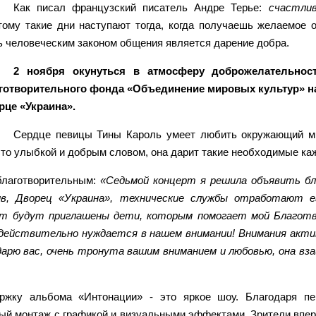
Как писал французский писатель Андре Терье:
счастли
тому такие дни наступают тогда, когда получаешь желаемое 
 человеческим законом общения является дарение добра.
2 ноября окунуться в атмосферу доброжелательнос
готворительного фонда «Объединение мировых культур» на
рце «Украина».
Сердце певицы Тины Кароль умеет любить окружающий мир
то улыбкой и добрым словом, она дарит такие необходимые ка
благотворительным:
«Седьмой концерт я решила объявить бл
тив, Дворец «Украина», технические службы отработают
рт будут приглашены дети, которым помогает мой Благот
действительно нуждается в нашем внимании! Внимания акт
дарю вас, очень тронута вашим вниманием и любовью, она вз
жку альбома «Интонации» - это яркое шоу. Благодаря пе
ый монтаж с графикой и визуальными эффектами. Зрители вперв