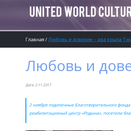
Главная
/
Любовь и доверие – два крыла Ти
Любовь и дове
Дата: 2.11.2017
2 ноября подопечные Благотворительного фонда
реабилитационый центр «Родына», посетили бла