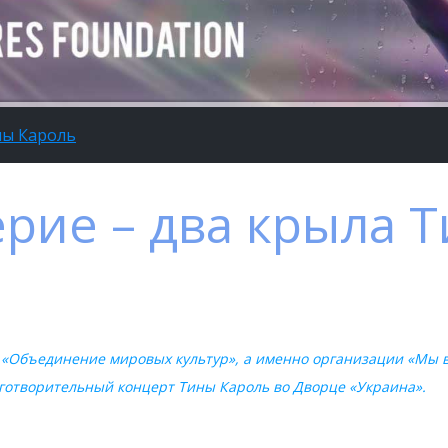
ны Кароль
рие – два крыла 
 «Объединение мировых культур», а именно организации «Мы в
готворительный концерт Тины Кароль во Дворце «Украина».