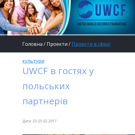
Головна
/
Проекти
/
Проекти в сфері
культури
UWCF в гостях у
польських
партнерів
Дата: 23-25.02.2017