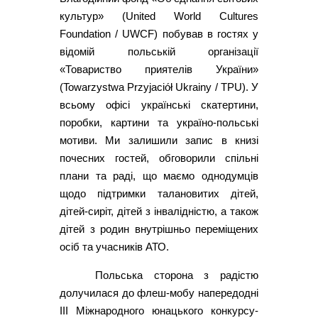
культур» (United World Cultures
Foundation / UWCF) побував в гостях у
відомій польській організації
«Товариство приятелів України»
(Towarzystwa Przyjaciół Ukrainy / ТPU). У
всьому офісі українські скатертини,
поробки, картини та україно-польські
мотиви. Ми залишили запис в книзі
почесних гостей, обговорили спільні
плани та раді, що маємо однодумців
щодо підтримки талановитих дітей,
дітей-сиріт, дітей з інвалідністю, а також
дітей з родин внутрішньо переміщених
осіб та учасників АТО.
Польська сторона з радістю
долучилася до флеш-мобу напередодні
ІІІ Міжнародного юнацького конкурсу-