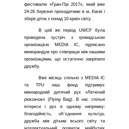
фестивалю «Гран-Прі 2017», який вже
24-26 березня проходитиме в м. Києві і
збере діток з понад 10 країн світу.
В цей же період UWCF була
проведена зустріч з громадською
організацією MEDIA IC, підписано
меморандум про співпрацю між нашими
організаціями, що остаточно закріпило
дружбу.
Вже місяць спільно з MEDIA IC
та ТPU наш фонд підтримує
міжнародний дитячий рух «Летючий
рюкзачок» (Flying Bag). В нас спільні
інтереси і рух в одному напрямку:
благодійність, об`єднання культур,
дружба між дітьми всього світу та
інтелектуальний розвиток майбутніх