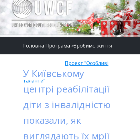
Головна
Програма «Зробимо життя
дітей кращим»
/
Проект "Особливі
У Київському
таланти"
центрі реабілітації
діти з інвалідністю
показали, як
виглядають їх мрії