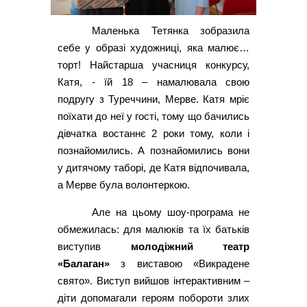
Маленька Тетянка зобразила
себе у образі художниці, яка малює…
торт! Найстарша учасниця конкурсу,
Катя, - їй 18 – намалювала свою
подругу з Туреччини, Мерве. Катя мріє
поїхати до неї у гості, тому що бачились
дівчатка востаннє 2 роки тому, коли і
познайомились. А познайомились вони
у дитячому таборі, де Катя відпочивала,
а Мерве була волонтеркою.
Але на цьому шоу-програма не
обмежилась: для малюків та їх батьків
виступив
молодіжний театр
«Балаган»
з виставою «Викрадене
свято». Виступ вийшов інтерактивним –
діти допомагали героям побороти злих