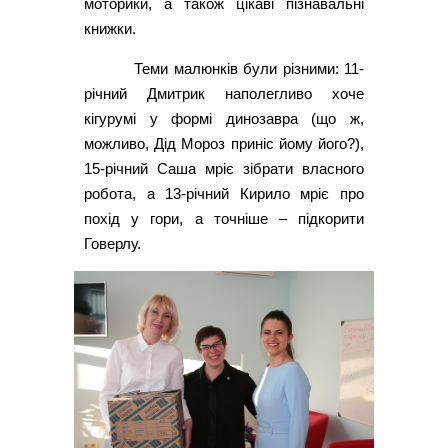
моторики, а також цікаві пізнавальні
книжки.
Теми малюнків були різними: 11-
річний Дмитрик наполегливо хоче
кігурумі у формі динозавра (що ж,
можливо, Дід Мороз приніс йому його?),
15-річний Саша мріє зібрати власного
робота, а 13-річний Кирило мріє про
похід у гори, а точніше – підкорити
Говерлу.