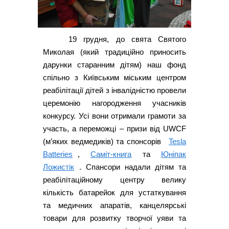
19 грудня, до свята Святого
Миколая (який традиційно приносить
дарунки старанним дітям) наш фонд
спільно з Київським міським центром
реабілітації дітей з інвалідністю провели
церемонію нагородження учасників
конкурсу. Усі вони отримали грамоти за
участь, а переможці – призи від UWCF
(м’яких ведмедиків) та спонсорів
Tesla
Batteries
,
Саміт-книга
та
Юніпак
Ложистік
. Спансори надали дітям та
реабілітаційному центру велику
кількість батарейок для устаткування
та медичних апаратів, канцелярські
товари для розвитку творчої уяви та