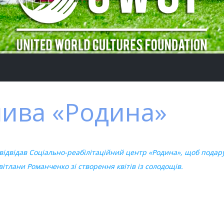
лива «Родина»
 відвідав Соціально-реабілітаційний центр «Родина», щоб подар
тлани Романченко зі створення квітів із солодощів.