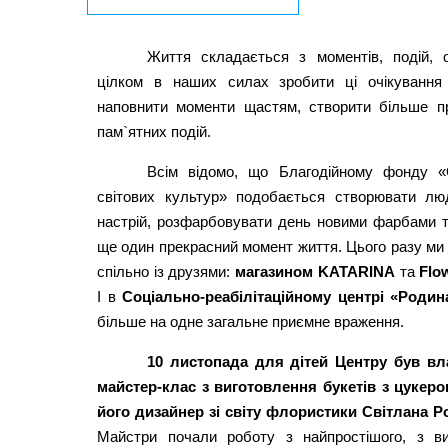
Життя складається з моментів, подій, о
цілком в наших силах зробити ці очікування 
наповнити моменти щастям, створити більше пр
пам`ятних подій.
Всім відомо, що Благодійному фонду «
світових культур» подобається створювати лю
настрій, розфарбовувати день новими фарбами 
ще один прекрасний момент життя. Цього разу ми
спільно із друзями:
магазином KATARINA
та
Flo
І в
Соціально-реабілітаційному центрі «Родин
більше на одне загальне приємне враження.
10 листопада для дітей Центру був в
майстер-клас з виготовлення букетів з цукеро
його дизайнер зі світу флористики Світлана 
Майстри почали роботу з найпростішого, з ви