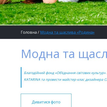
Головна
/
Модна та щаслива «Родина»
Модна та щас
Благодійний фонд «Об’єднання світових культур»
KATARINA та провести майстер-клас дизайнера Сві
Дивитися фото