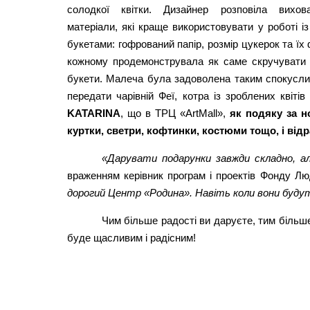
солодкої квітки. Дизайнер розповіла вихо
матеріали, які краще використовувати у роботі і
букетами: гофрований папір, розмір цукерок та їх
кожному продемонструвала як саме скручувати 
букети. Малеча була задоволена таким спокусливи
передати чарівній Феї, котра із зроблених квіт
KATARINA
, що в ТРЦ «ArtMall»,
як подяку за н
куртки, светри, кофтинки, костюми тощо, і від
«Дарувати подарунки завжди складно, але
враженням керівник програм і проектів Фонду Л
дорогий Центр «Родина». Навіть коли вони будут
Чим більше радості ви даруєте, тим більше
буде щасливим і радісним!