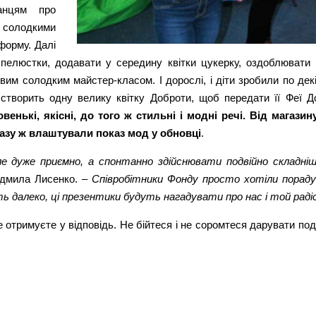
ванцям про
з солодкими
 форму. Далі
пелюстки, додавати у середину квітки цукерку, оздоблювати 
м солодким майстер-класом. І дорослі, і діти зробили по декі
ів створить одну велику квітку Доброти, щоб передати її Феї 
овенькі, якісні, до того ж стильні і модні речі. Від магаз
разу ж влаштували показ мод у обновці
.
 дуже приємно, а спонтанно здійснювати подвійно складніше,
юдмила Лисенко. –
Співробітники Фонду просто хотіли порад
ь далеко, ці презентики будуть нагадувати про нас і той раді
 отримуєте у відповідь. Не бійтеся і не соромтеся дарувати по