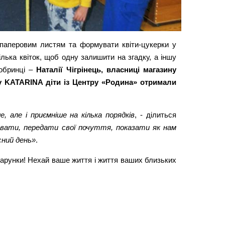
паперовим листям та формувати квіти-цукерки у
лька квіток, щоб одну залишити на згадку, а іншу
Добринці –
Наталії Чігрінець, власниці магазину
ину KATARINA діти із Центру «Родина» отримали
 але і приємніше на кілька порядків
, - ділиться
увати, передати свої почуття, показати як нам
сний день»
.
дарунки! Нехай ваше життя і життя ваших близьких