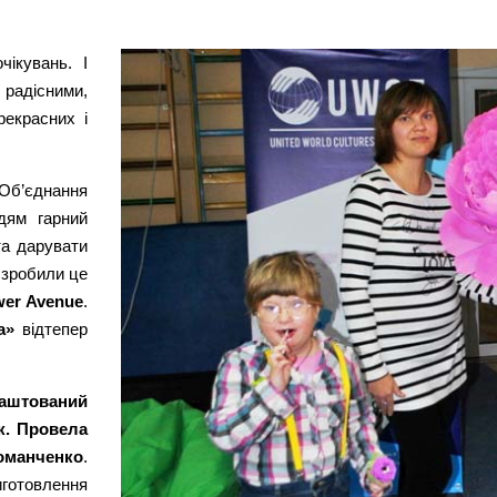
чікувань. І
радісними,
екрасних і
Об’єднання
дям гарний
та дарувати
 зробили це
wer Avenue
.
а»
відтепер
лаштований
к. Провела
Романченко
.
готовлення