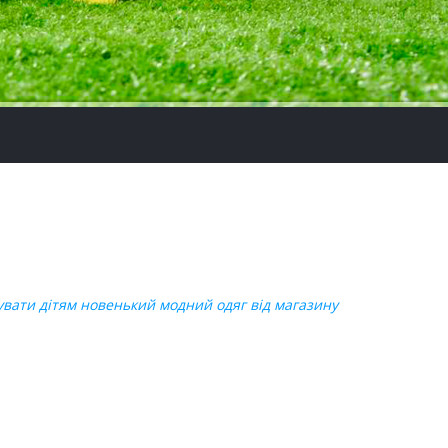
увати дітям новенький модний одяг від магазину