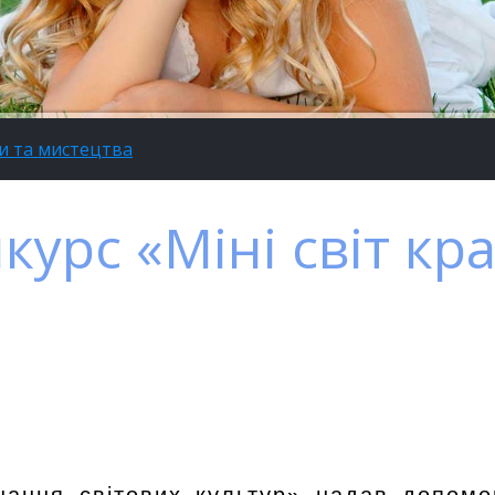
ри та мистецтва
урс «Міні світ кр