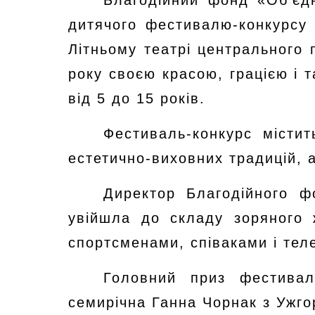
Благодійний фонд «Об'єд
дитячого фестивалю-конкурсу 
Літньому театрі центрального п
року своєю красою, грацією і 
від 5 до 15 років.
Фестиваль-конкурс містит
естетично-виховних традицій, 
Директор Благодійного ф
увійшла до складу зоряного 
спортсменами, співаками і тел
Головний приз фестивал
семирічна Ганна Чорнак з Ужго