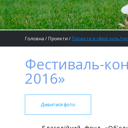
Головна
/
Проекти
/
Проекти в сфері культу
Фестиваль-конк
2016»
Дивитися фото