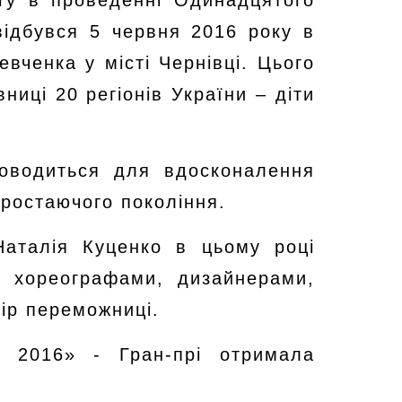
гу в проведенні Одинадцятого
відбувся 5 червня 2016 року в
евченка у місті Чернівці. Цього
иці 20 регіонів України – діти
проводиться для вдосконалення
дростаючого покоління.
Наталія Куценко в цьому році
и хореографами, дизайнерами,
ір переможниці.
и 2016» - Гран-прі отримала