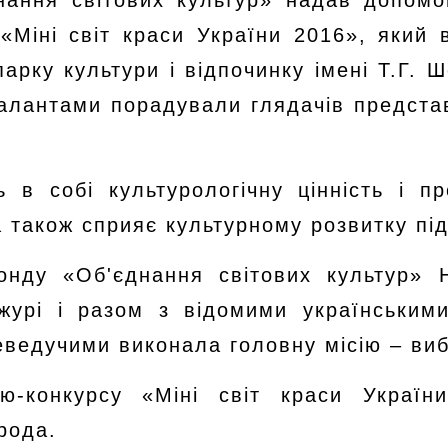
нання світових культур» надав допомо
«Міні світ краси України 2016», який 
арку культури і відпочинку імені Т.Г. Ш
талантами порадували глядачів представн
ь в собі культурологічну цінність і 
а також сприяє культурному розвитку пі
онду «Об'єднання світових культур» 
журі і разом з відомими українським
еведучими виконала головну місію – виб
ю-конкурсу «Міні світ краси Україн
рода.