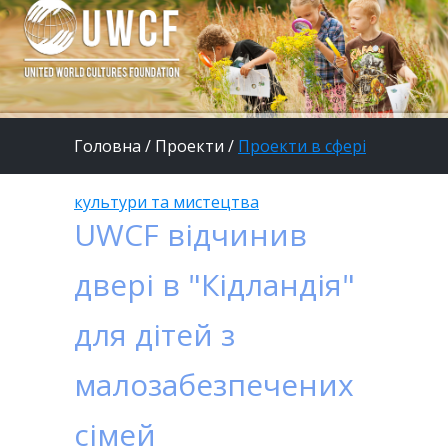
Головна
/
Проекти
/
Проекти в сфері
культури та мистецтва
UWCF відчинив
двері в "Кідландія"
для дітей з
малозабезпечених
сімей