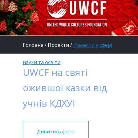
Головна
/
Проекти
/
Проекти у сфері
науки та освіти
UWCF на святі
ожившої казки від
учнів КДХУ!
Дивитись фото