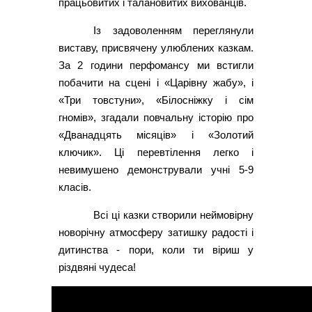
працьовитих і талановитих вихованців.
Із задоволенням переглянули
виставу, присвячену улюблених казкам.
За 2 години перфомансу ми встигли
побачити на сцені і «Царівну жабу», і
«Три товстуни», «Білосніжку і сім
гномів», згадали повчальну історію про
«Дванадцять місяців» і «Золотий
ключик». Ці перевтілення легко і
невимушено демонстрували учні 5-9
класів.
Всі ці казки створили неймовірну
новорічну атмосферу затишку радості і
дитинства - пори, коли ти віриш у
різдвяні чудеса!