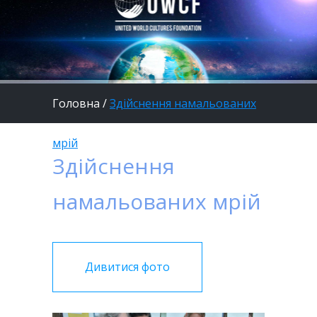
Головна
/
Здійснення намальованих
мрій
Здійснення
намальованих мрій
Дивитися фото