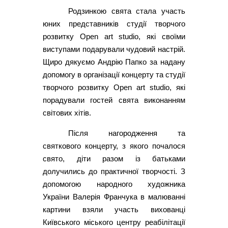
Родзинкою свята стала участь
юних представників студії творчого
розвитку Open art studio, які своїми
виступами подарували чудовий настрій.
Щиро дякуємо Андрію Папко за надану
допомогу в організації концерту та студії
творчого розвитку Open art studio, які
порадували гостей свята виконанням
світових хітів.
Після нагородження та
святкового концерту, з якого почалося
свято, діти разом із батьками
долучились до практичної творчості. З
допомогою народного художника
України Валерія Франчука в малюванні
картини взяли участь вихованці
Київського міського центру реабілітації