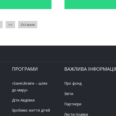
>>
Остання
ПРОГРАМИ
ВАЖЛИВА ІНФОРМАЦІ
«SaveUkraine – шлях
Про фонд
до миру»
Звіти
Діти Авдіївки
Партнери
Зробимо життя дітей
Листи подяки