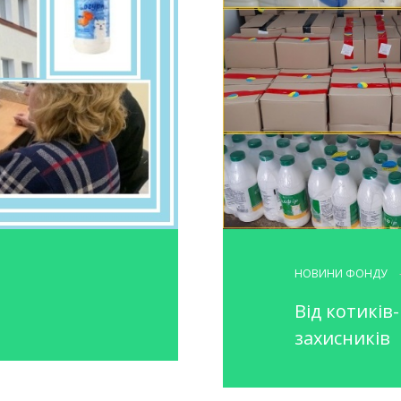
НОВИНИ ФОНДУ
Від котиків
захисників