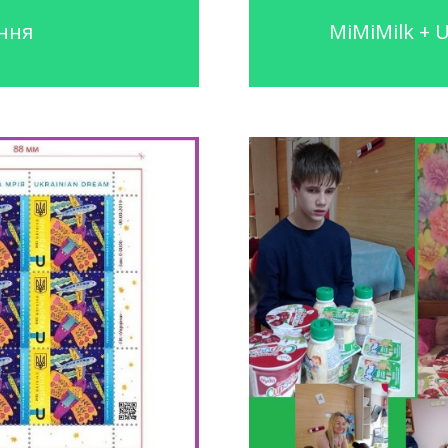
ння
MiMiMilk + 