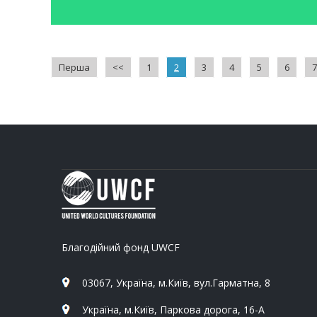
Перша
<<
1
2
3
4
5
6
7
Благодійний фонд UWCF
03067, Україна, м.Київ, вул.Гарматна, 8
Україна, м.Київ, Паркова дорога, 16-А