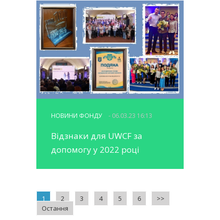
НОВИНИ ФОНДУ
- 06.03.23 16:13
Відзнаки для UWCF за
допомогу у 2022 році
1
2
3
4
5
6
>>
Остання