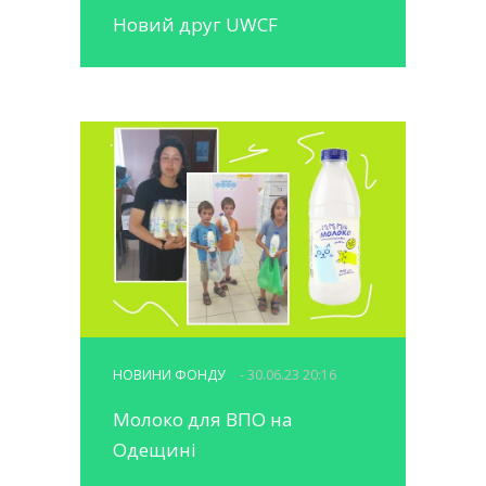
Новий друг UWCF
НОВИНИ ФОНДУ
- 30.06.23 20:16
Молоко для ВПО на
Одещині