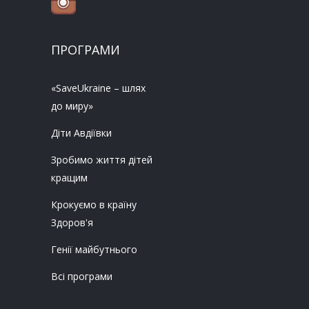
ПРОГРАМИ
«SaveUkraine – шлях
до миру»
Діти Авдіївки
Зробимо життя дітей
кращим
Крокуємо в країну
Здоров'я
Генії майбутнього
Всі програми