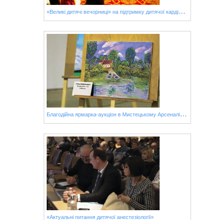
«
Великі дитячі вечорниці» на підтримку дитячої кардіології
Б
лагодійна ярмарка-аукціон в Мистецькому Арсеналі при підтримці благодійного фонду UWCF
«Актуальні питання дитячої анестезіології»