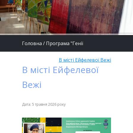
Головна
/
Програма "Генії
майбутнього"
/
В місті Ейфелевої Вежі
В місті Ейфелевої
Вежі
Дата: 5 травня 2026 року