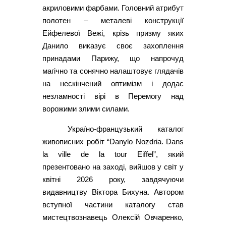
акриловими фарбами. Головний атрибут
полотен – металеві конструкції
Ейфелевої Вежі, крізь призму яких
Данило виказує своє захоплення
принадами Парижу, що напрочуд
магічно та сонячно налаштовує глядачів
на нескінчений оптимізм і додає
незламності вірі в Перемогу над
ворожими злими силами.
Україно-французький каталог
живописних робіт “Danylo Nozdria. Dans
la ville de la tour Eiffel”, який
презентовано на заході, вийшов у світ у
квітні 2026 року, завдячуючи
видавництву Віктора Бихуна. Автором
вступної частини каталогу став
мистецтвознавець Олексій Овчаренко,