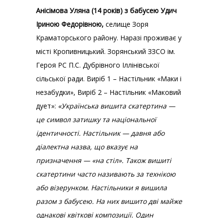
Анісімова Уляна (14 років) з бабусею Удич
Іриною Федорівною,
селище Зоря
Краматорського району. Наразі проживає у
місті Кропивницький. Зорянський ЗЗСО ім.
Героя РС П.С. Дубрівного Іллінівської
сільської ради. Виріб 1 – Настільник «Маки і
незабудки», Виріб 2 – Настільник «Маковий
дует»:
«Українська вишита скатертина —
це символ затишку та національної
ідентичності. Настільник — давня або
діалектна назва, що вказує на
призначення — «на стіл». Також вишиті
скатертини часто називають за технікою
або візерунком. Настільники я вишила
разом з бабусею. На них вишито дві майже
однакові квіткові композиції. Один