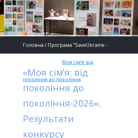
Головна
/
Програма "SaveUkraine -
шлях до миру"
/
Моя сім’я: від
«Моя сім’я: від
покоління до покоління
покоління до
покоління-2026».
Результати
конкурсу