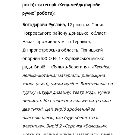
років)» категорії «Хенд-мейд» (вироби
ручної роботи):
Богодарова Руслана,
12 років, м. Гірник
Покровського району Донецької області.
Наразі проживає у місті Тернівка,
Дніпропетровська область. Гірницький
опорний ЗЗСО № 17 Курахівської міської
ради. Виріб 1 «Лялька-берегиня»:
«Техніка:
лялька-мотанка; матеріали: рівномірна
канва (льон), нитки муліне. Виготовляла на
гуртку «Студія дизайну, театр мод». Ручна
вишивка. На створення ляльки витратила
два тижні. Цей виріб зроблений за
власною ідеєю, яка буде оберігати її
власника». Виріб 2 «Сорочка «Волошки»:
«Техніка: ручна вишивка; матеріали: канва