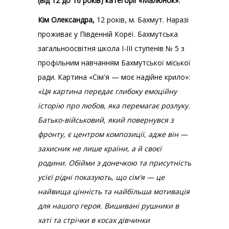
(від 12 до 16 років) категорії «Малюнок»:
Кім Олександра,
12 років, м. Бахмут. Наразі
проживає у Південній Кореї. Бахмутська
загальноосвітня школа І-ІІІ ступенів № 5 з
профільним навчанням Бахмутської міської
ради. Картина «Сім'я — моє надійне крило»:
«Ця картина передає глибоку емоційну
історію про любов, яка перемагає розлуку.
Батько-військовий, який повернувся з
фронту, є центром композиції, адже він —
захисник не лише країни, а й своєї
родини. Обійми з донечкою та присутність
усієї рідні показують, що сім'я — це
найвища цінність та найбільша мотивація
для нашого героя. Вишивані рушники в
хаті та стрічки в косах дівчинки