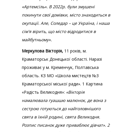
«Артемсіль». В 2022р. були змушені
покинути свої домівки, місто знаходиться в
окупації. Але, Соледар – це Україна, і наша
сім'я вірить, що місто відродитися в
майбутньому».
Меркулова Вікторія,
11 років, м.
Краматорськ Донецької області. Наразі
проживає у м. Кременчук, Полтавська
область. КЗ МО «Школа мистецтв №3
Краматорської міської ради». 1 Картина
«Радість Великодня»:
«Вікторія
намалювала гуашшю малюнок, де вона з
сестрою готуються до найголовнішого
свята в їхній родині, свята Великодня.
Розпис писанок дуже приваблює дівчат». 2