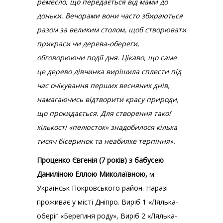
ремесло, що передається від мами до
доньки. Вечорами вони часто збираються
разом за великим столом, щоб створювати
прикраси чи дерева-обереги,
обговорюючи події дня. Цікаво, що саме
це дерево дівчинка вирішила сплести під
час очікування перших весняних днів,
намагаючись відтворити красу природи,
що прокидається. Для створення такої
кількості «пелюсток» знадобилося кілька
тисяч бісеринок та неабияке терпіння».
Проценко Євгенія (7 років) з бабусею
Даниліною Еллою Миколаївною,
м.
Українськ Покровського район. Наразі
проживає у місті Дніпро. Виріб 1 «Лялька-
оберіг «Берегиня роду», Виріб 2 «Лялька-