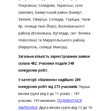
Покровськ, Селидове, Українськ, село
Шахове), Бахмутський район (Бахмут,
Залізне, Сіверськ, Соледар, Торецьк, Часів
Яр, селище Нью-Йорк), Волноваського
району (Волноваха, Вугледар, смт. Велика
Новосілка) та Маріупольського району
(Маріуполь, селище Мангуш).
Загальна кількість зареєстрованих заявок
склала 482. Учасники подали 548
конкурсних робіт.
У категорії «Малюнок» надійшло 289
конкурсних робіт від 273 учасників:
Перша
вікова група (від 6 до 11 років) – 181
учасник, 193 малюнки.
ПОДИВИТИСЯ
МАЛЮНКИ
; Друга вікова група (від 12 до 16