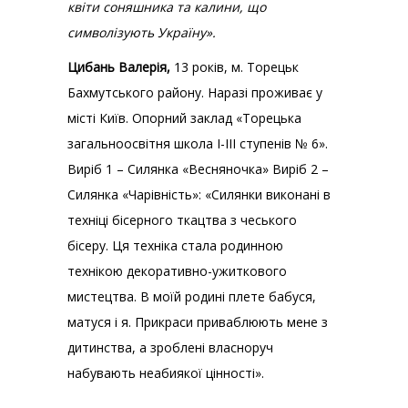
квіти соняшника та калини, що
символізують Україну».
Цибань Валерія,
13 років, м. Торецьк
Бахмутського району. Наразі проживає у
місті Київ. Опорний заклад «Торецька
загальноосвітня школа І-ІІІ ступенів № 6».
Виріб 1 – Силянка «Весняночка» Виріб 2 –
Силянка «Чарівність»:
«Силянки виконані в
техніці бісерного ткацтва з чеського
бісеру. Ця техніка стала родинною
технікою декоративно-ужиткового
мистецтва. В моїй родині плете бабуся,
матуся і я. Прикраси приваблюють мене з
дитинства, а зроблені власноруч
набувають неабиякої цінності».