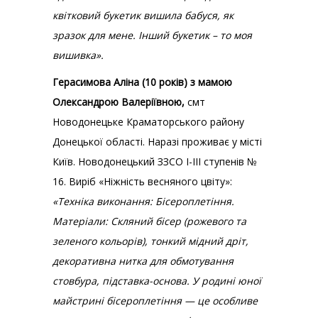
квітковий букетик вишила бабуся, як
зразок для мене. Інший букетик – то моя
вишивка».
Герасимова Аліна (10 років) з мамою
Олександрою Валеріївною,
смт
Новодонецьке Краматорського району
Донецької області. Наразі проживає у місті
Київ. Новодонецький ЗЗСО І-ІІІ ступенів №
16. Виріб «Ніжність весняного цвіту»:
«Техніка виконання: Бісероплетіння.
Матеріали: Скляний бісер (рожевого та
зеленого кольорів), тонкий мідний дріт,
декоративна нитка для обмотування
стовбура, підставка-основа. У родині юної
майстрині бісероплетіння — це особливе