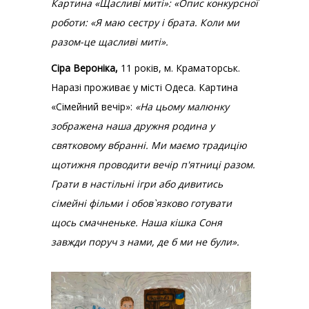
Картина «Щасливі миті»: «Опис конкурсної
роботи: «Я маю сестру і брата. Коли ми
разом-це щасливі миті».
Сіра Вероніка,
11 років, м. Краматорськ.
Наразі проживає у місті Одеса. Картина
«Сімейний вечір»:
«На цьому малюнку
зображена наша дружня родина у
святковому вбранні. Ми маємо традицію
щотижня проводити вечір п'ятниці разом.
Грати в настільні ігри або дивитись
сімейні фільми і обов`язково готувати
щось смачненьке. Наша кішка Соня
завжди поруч з нами, де б ми не були».