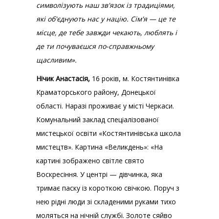
символізують наш зв'язок із традиціями,
які об'єднують нас у націю. Сім'я — це те
місце, де тебе завжди чекають, люблять і
де ти почуваєшся по-справжньому
щасливим».
Нічик Анастасія,
16 років, м. Костянтинівка
Краматорського району, Донецької
області. Наразі проживає у місті Черкаси.
Комунальний заклад спеціалізованої
мистецької освіти «Костянтинівська школа
мистецтв». Картина «Великдень»:
«На
картині зображено світле свято
Воскресіння. У центрі — дівчинка, яка
тримає паску із короткою свічкою. Поруч з
нею рідні люди зі складеними руками тихо
моляться на нічній службі. Золоте сяйво