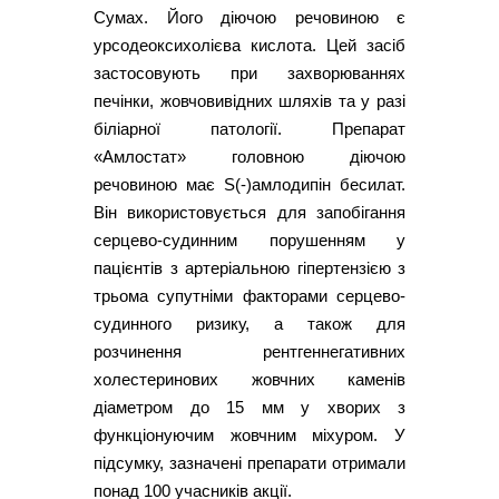
Сумах. Його діючою речовиною є
урсодеоксихолієва кислота. Цей засіб
застосовують при захворюваннях
печінки, жовчовивідних шляхів та у разі
біліарної патології. Препарат
«Амлостат» головною діючою
речовиною має S(-)амлодипін бесилат.
Він використовується для запобігання
серцево-судинним порушенням у
пацієнтів з артеріальною гіпертензією з
трьома супутніми факторами серцево-
судинного ризику, а також для
розчинення рентгеннегативних
холестеринових жовчних каменів
діаметром до 15 мм у хворих з
функціонуючим жовчним міхуром. У
підсумку, зазначені препарати отримали
понад 100 учасників акції.