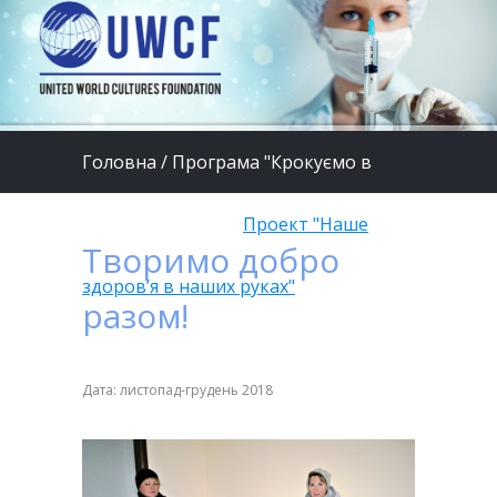
Головна
/
Програма "Крокуємо в
країну Здоров'я"
/
Проект "Наше
Творимо добро
здоров’я в наших руках"
разом!
Дата: листопад-грудень 2018