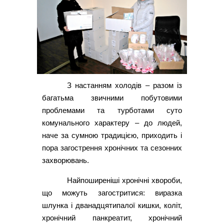
З настанням холодів – разом із
багатьма звичними побутовими
проблемами та турботами суто
комунального характеру – до людей,
наче за сумною традицією, приходить і
пора загострення хронічних та сезонних
захворювань.
Найпоширеніші хронічні хвороби,
що можуть загостритися: виразка
шлунка і дванадцятипалої кишки, коліт,
хронічний панкреатит, хронічний