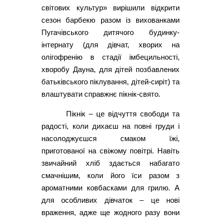
світових культур» вирішили відкрити
сезон барбекю разом із вихованками
Пугачівського дитячого будинку-
інтернату (для дівчат, хворих на
олігофренію в стадії імбецильності,
хворобу Дауна, для дітей позбавлених
батьківського піклування, дітей-сиріт) та
влаштувати справжнє пікнік-свято.
Пікнік – це відчуття свободи та
радості, коли дихаєш на повні груди і
насолоджуєшся смаком їжі,
приготованої на свіжому повітрі. Навіть
звичайний хліб здається набагато
смачнішим, коли його їси разом з
ароматними ковбасками для грилю. А
для особливих дівчаток – це нові
враження, адже ще жодного разу вони