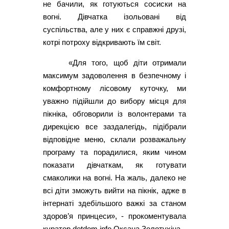
не бачили, як готуються сосиски на
вогні. Дівчатка ізольовані від
суспільства, але у них є справжні друзі,
котрі потроху відкривають їм світ.
«Для того, щоб діти отримали
максимум задоволення в безпечному і
комфортному лісовому куточку, ми
уважно підійшли до вибору місця для
пікніка, обговорили із волонтерами та
дирекцією все заздалегідь, підібрали
відповідне меню, склали розважальну
програму та порадилися, яким чином
показати дівчаткам, як готувати
смаколики на вогні. На жаль, далеко не
всі діти зможуть вийти на пікнік, адже в
інтернаті здебільшого важкі за станом
здоров’я принцеси», - прокоментувала
куратор detdom.info Оксана Золотухіна.