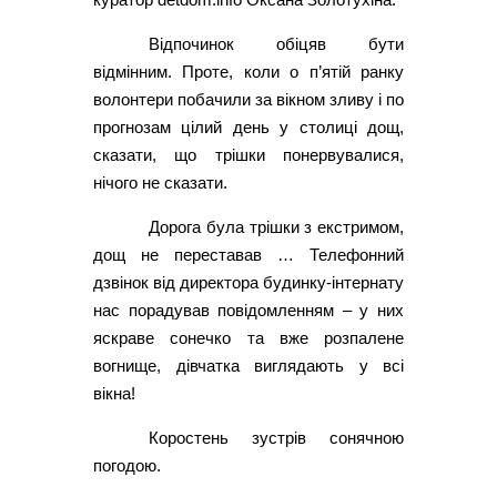
Відпочинок обіцяв бути
відмінним. Проте, коли о п’ятій ранку
волонтери побачили за вікном зливу і по
прогнозам цілий день у столиці дощ,
сказати, що трішки понервувалися,
нічого не сказати.
Дорога була трішки з екстримом,
дощ не переставав … Телефонний
дзвінок від директора будинку-інтернату
нас порадував повідомленням – у них
яскраве сонечко та вже розпалене
вогнище, дівчатка виглядають у всі
вікна!
Коростень зустрів сонячною
погодою.