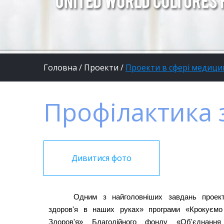
Головна
/
Проекти
/
Проекти в сфері медици
Профілактика
Дивитися фото
Одним з найголовніших завдань прое
здоров'я в наших руках» програми «Крокуємо
Здоров'я» Благодійного фонду «Об'єднання