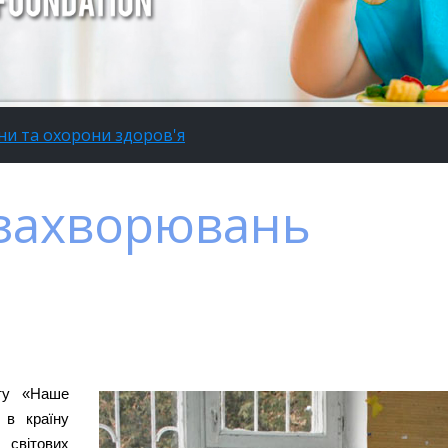
ни та охорони здоров'я
 захворювань
кту «Наше
 в країну
 світових