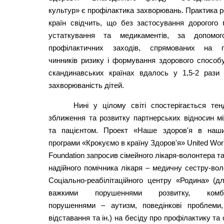
культур» є профілактика захворювань. Практика 
країн свідчить, що без застосування дорогого 
устаткування та медикаментів, за допомо
профілактичних заходів, спрямованих на п
чинників ризику і формування здорового способ
скандинавських країнах вдалось у 1,5-2 рази
захворюваність дітей.
Нині у цілому світі спостерігається тен
зближення та розвитку партнерських відносин м
та пацієнтом. Проект «Наше здоров'я в наш
програми «Крокуємо в країну Здоров'я» United Worl
Foundation запросив сімейного лікаря-волонтера та
надійного помічника лікаря – медичну сестру-во
Соціально-реабілітаційного центру «Родина» (д
важкими порушеннями розвитку, комбі
порушеннями – аутизм, поведінкові проблеми,
відставання та ін.) на бесіду про профілактику та