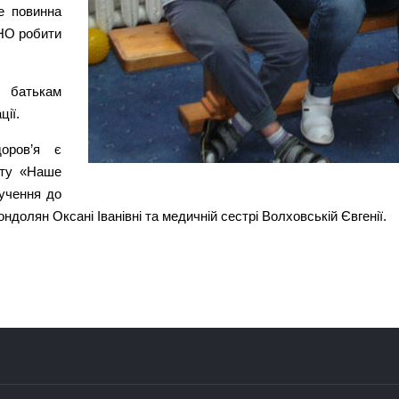
е повинна
НО робити
 батькам
ції.
доров’я є
кту «Наше
учення до
долян Оксані Іванівні та медичній сестрі Волховській Євгенії.