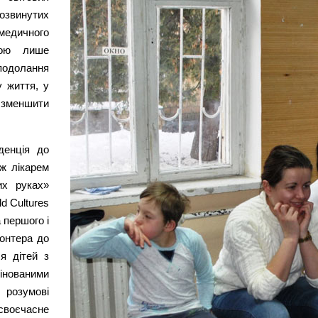
розвинутих
медичного
гою лише
одолання
у життя, у
 зменшити
денція до
іж лікарем
их руках»
d Cultures
 першого і
лонтера до
ля дітей з
нованими
 розумові
 своєчасне