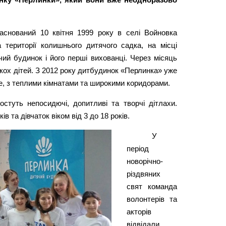
аснований 10 квітня 1999 року в селі Войновка
а території колишнього дитячого садка, на місці
чий будинок і його перші вихованці. Через місяць
ькох дітей. З 2012 року дитбудинок «Перлинка» уже
, з теплими кімнатами та широкими коридорами.
остуть непосидючі, допитливі та творчі дітлахи.
в та дівчаток віком від 3 до 18 років.
У
період
новорічно-
різдвяних
свят команда
волонтерів та
акторів
відвідали