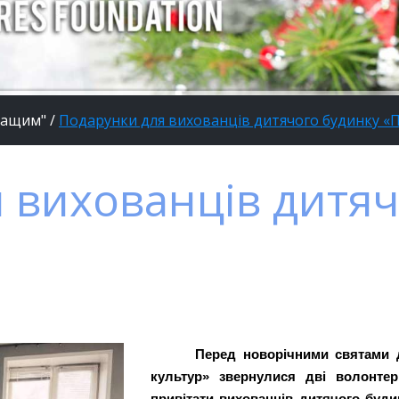
ращим"
/
Подарунки для вихованців дитячого будинку «
 вихованців дитяч
Перед новорічними святами 
культур» звернулися дві волонте
привітати вихованців дитячого буд