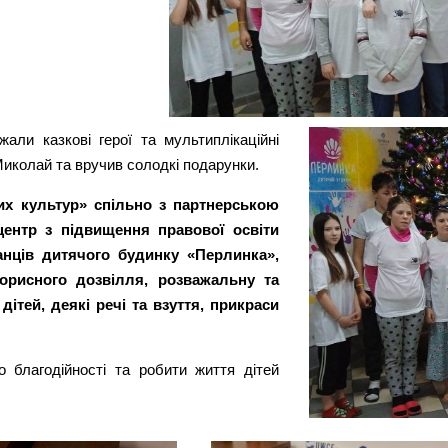
жали казкові герої та мультиплікаційні
 Миколай та вручив солодкі подарунки.
их культур» спільно з партнерською
центр з підвищення правової освіти
нців дитячого будинку «Перлинка»,
корисного дозвілля, розважальну та
ітей, деякі речі та взуття, прикраси
о благодійності та робити життя дітей