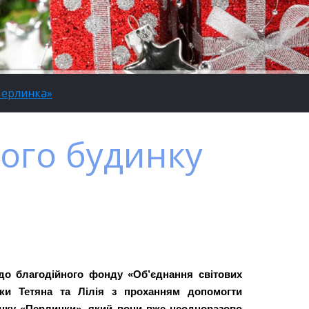
Перлинка»
ого будинку
до благодійного фонду «Об’єднання світових
рки Тетяна та Лілія з проханням допомогти
инку «Перлинки», який вони вже неодноразово