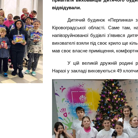
відвідували.
Дитячий будинок «Перлинка» з
Кіровоградської області. Саме там, н
напівзруйнованої будівлі з’явився дитя
вихователі взяли під своє крило ще кіл
мав своє власне приміщення, комфортне
У цій великій дружній родині р
Наразі у закладі виховуються 49 хлопчикі