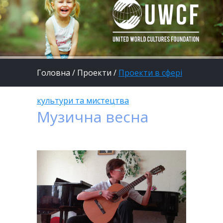
Головна
/
Проекти
/
Проекти в сфері
культури та мистецтва
Музична весна