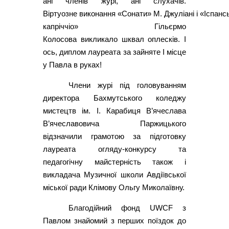
ані членів журі, ані слухачів.
Віртуозне виконання «Сонати» М. Джуліані і «Іспанс
капріччіо» Гільєрмо
Колосова викликало шквал оплесків. І
ось, диплом лауреата за зайняте І місце
у Павла в руках!
Члени журі під головуванням
директора Бахмутського коледжу
мистецтв ім. І. Карабиця В’ячеслава
В’ячеславовича Паржицького
відзначили грамотою за підготовку
лауреата огляду-конкурсу та
педагогічну майстерність також і
викладача Музичної школи Авдіївської
міської ради Клімову Ольгу Миколаївну.
Благодійний фонд UWCF з
Павлом знайомий з перших поїздок до