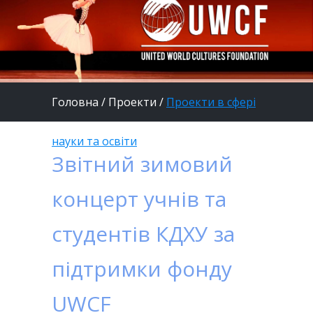
Головна
/
Проекти
/
Проекти в сфері
науки та освіти
Звітний зимовий
концерт учнів та
студентів КДХУ за
підтримки фонду
UWCF