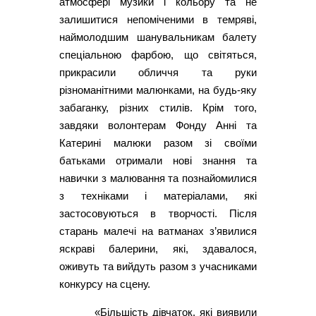
атмосфері музики і кольору та не
залишитися непоміченими в темряві,
наймолодшим шанувальникам балету
спеціальною фарбою, що світяться,
прикрасили обличчя та руки
різноманітними малюнками, на будь-яку
забаганку, різних стилів. Крім того,
завдяки волонтерам Фонду Анні та
Катерині малюки разом зі своїми
батьками отримали нові знання та
навички з малювання та познайомилися
з техніками і матеріалами, які
застосовуються в творчості. Після
старань малечі на ватманах з’явилися
яскраві балерини, які, здавалося,
оживуть та вийдуть разом з учасниками
конкурсу на сцену.
«Більшість дівчаток, які виявили