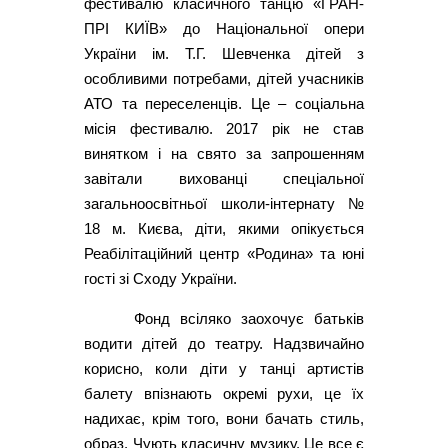
фестивалю класичного танцю «ГРАН-
ПРІ КИЇВ» до Національної опери
України ім. Т.Г. Шевченка дітей з
особливими потребами, дітей учасників
АТО та переселенців. Це – соціальна
місія фестивалю. 2017 рік не став
винятком і на свято за запрошенням
завітали вихованці спеціальної
загальноосвітньої школи-інтернату №
18 м. Києва, діти, якими опікується
Реабілітаційний центр «Родина» та юні
гості зі Сходу України.
Фонд всіляко заохочує батьків
водити дітей до театру. Надзвичайно
корисно, коли діти у танці артистів
балету впізнають окремі рухи, це їх
надихає, крім того, вони бачать стиль,
образ. Чують класичну музику. Це все є