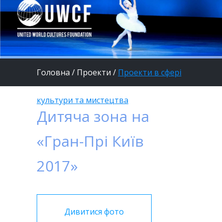
Головна
/
Проекти
/
Проекти в сфері
культури та мистецтва
Дитяча зона на
«Гран-Прі Київ
2017»
Дивитися фото