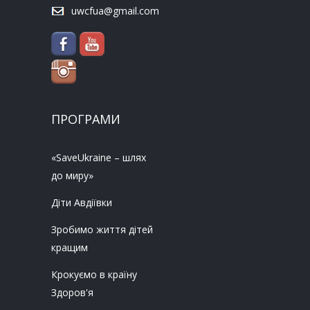
uwcfua@gmail.com
ПРОГРАМИ
«SaveUkraine – шлях
до миру»
Діти Авдіївки
Зробимо життя дітей
кращим
Крокуємо в країну
Здоров'я