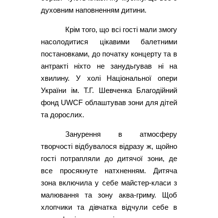
духовним наповненням дитини.
Крім того, що всі гості мали змогу
насолодитися цікавими балетними
постановками, до початку концерту та в
антракті ніхто не занудьгував ні на
хвилину. У холі Національної опери
України ім. Т.Г. Шевченка Благодійний
фонд UWCF облаштував зони для дітей
та дорослих.
Занурення в атмосферу
творчості відбувалося відразу ж, щойно
гості потрапляли до дитячої зони, де
все просякнуте натхненням. Дитяча
зона включила у себе майстер-класи з
малювання та зону аква-гриму. Щоб
хлопчики та дівчатка відчули себе в