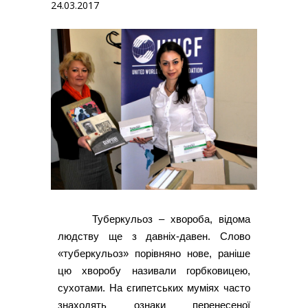
24.03.2017
Туберкульоз – хвороба, відома
людству ще з давніх-давен. Слово
«туберкульоз» порівняно нове, раніше
цю хворобу називали горбковицею,
сухотами. На єгипетських муміях часто
знаходять ознаки перенесеної