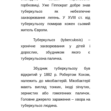
горбковиці. Уже Гіппократ добре знав
туберкульоз як небезпечне
захворювання легень. У ХVIII ст. від
туберкульозу помирав кожен сьомий
житель Європи.
Туберкульоз (tyberculosis) –
хронічне захворювання у дітей і
дорослих, збудником якого є
туберкульозна паличка.
Збудник туберкульозу був
відкритий у 1882 р. Робертом Кохом,
належить до мікобактерій. Мікобактерії
мають вигляд тонких, іноді зігнутих,
зернистих або гомогенних паличок.
Головне джерело зараження – хвора на
туберкульоз людина.