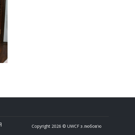
Я
Copyright 2026 © UWCF з любов'ю