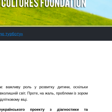
ую турботу»
рає важливу роль у розвитку дитини, оскільки
авколишній світ. Проте, на жаль, проблеми із зором
ідлітковому віці.
країнського проекту з діагностики та