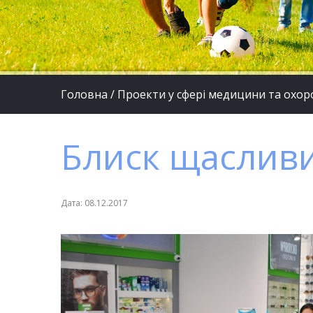
Головна
/
Проекти у сфері медицини та охор
Блиск щаслив
Дата: 08.12.2017