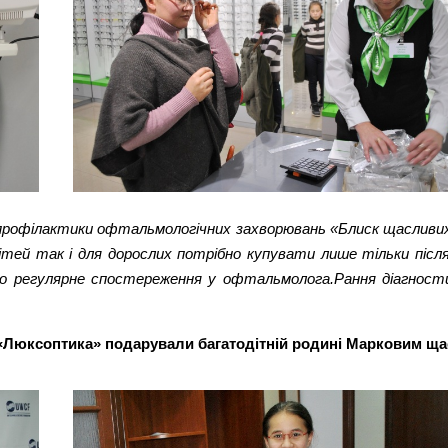
 профілактики офтальмологічних захворювань «Блиск щасливих
дітей так і для дорослих потрібно купувати лише тільки післ
 регулярне спостереження у офтальмолога.Рання діагностик
«Люксоптика» подарували багатодітній родині Марковим ща