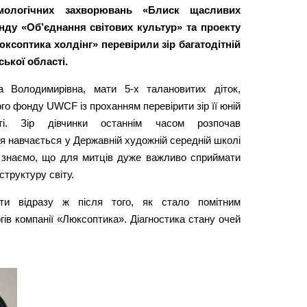
мологічних захворювань «Блиск щасливих
нду «Об’єднання світових культур» та проекту
ксоптика холдінг» перевірили зір багатодітній
ської області.
а Володимирівна, мати 5-х талановитих діток,
го фонду UWCF із проханням перевірити зір її юній
сті. Зір дівчинки останнім часом розпочав
ія навчається у Державній художній середній школі
ми знаємо, що для митців дуже важливо сприймати
структуру світу.
ати відразу ж після того, як стало помітним
ів компанії «Люксоптика». Діагностика стану очей