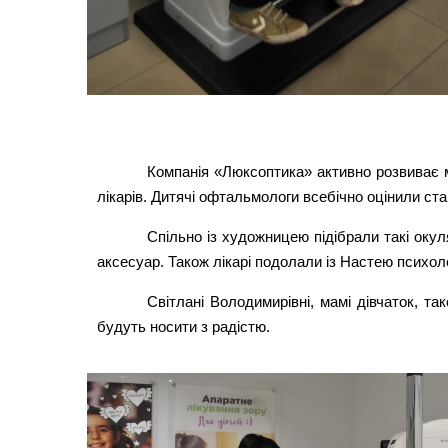
Компанія «Люксоптика» активно розвиває м
лікарів. Дитячі офтальмологи всебічно оцінили ста
Спільно із художницею підібрали такі окул
аксесуар. Також лікарі подолали із Настею психоло
Світлані Володимирівні, мамі дівчаток, та
будуть носити з радістю.