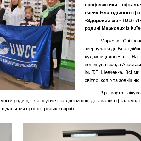
профілактики офталь
очей» Благодійного фо
«Здоровий зір» ТОВ «Лю
родині Маркових із Київ
Маркова Світлан
звернулася до Благодійно
художниці-донечці На
погіршуватися, а Анастас
ім. Т.Г. Шевченка. Всі 
світло, колір та зовнішню 
Зір варто лікув
гти родині, і звернутися за допомогою до лікарів-офтальмолог
 подальший прогрес різних хвороб.