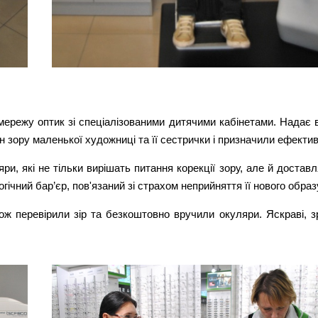
ережу оптик зі спеціалізованими дитячими кабінетами. Надає в
н зору маленької художниці та її сестрички і призначили ефектив
яри, які не тільки вирішать питання корекції зору, але й доста
гічний бар’єр, пов'язаний зі страхом неприйняття її нового обра
кож перевірили зір та безкоштовно вручили окуляри. Яскраві, з