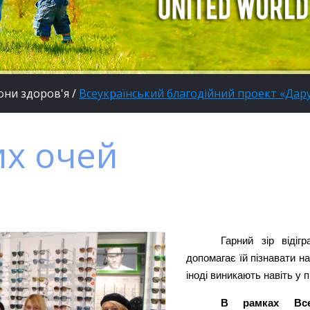
они здоров'я
/
Всеукраїнський благодійний проект «Дар
их очей
Гарний зір відіг
допомагає їй пізнавати н
іноді виникають навіть у п
В рамках Всеу