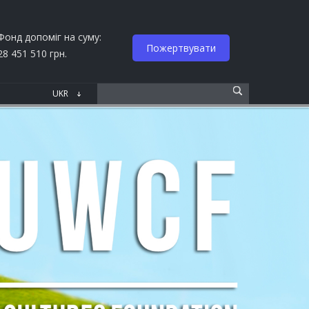
Фонд допоміг на суму:
Пожертвувати
28 451 510 грн.