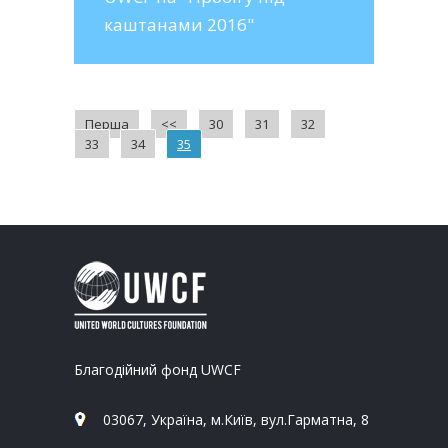
каштанами 2016"
Перша
<<
30
31
32
33
34
35
Благодійний фонд UWCF
03067, Україна, м.Київ, вул.Гарматна, 8