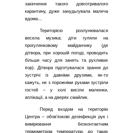
закінчення такого довготривалого
карантину, дуже занудьгувала малеча
вдома…
Територією розлунювалася
весела музика; діти гуляли на
прогулянковому майданчику (де
дітвора, при хорошій погоді, проводить
більше часу для занять та рухливих
ігор). Дітвора підготувалася зрання до
зустрічі із давніми друзями, як-то
кажуть, не з порожніми руками зустріли
гостей – у холі висіли малюнки,
аплікації, а на дверях смайлик.
Перед входом на територію
Центра – обов’язкові дезінфекція рук і
вимірювання безконтактним
термометром температури, до таких