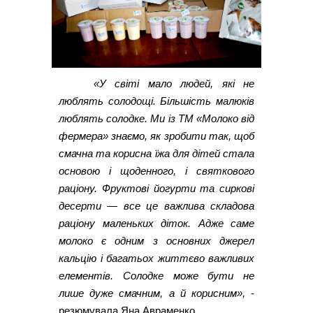
«У світі мало людей, які не
люблять солодощі. Більшість малюків
люблять солодке. Ми із ТМ «Молоко від
фермера» знаємо, як зробити так, щоб
смачна та корисна їжа для дітей стала
основою і щоденного, і святкового
раціону. Фруктові йогурти та сиркові
десерти — все це важлива складова
раціону маленьких діток. Адже саме
молоко є одним з основних джерел
кальцію і багатьох життєво важливих
елементів. Солодке може бути не
лише дуже смачним, а й корисним»,
-
резюмувала Яна Авраменко.