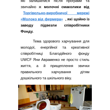
які залишилися після програми та
звичайно ж
молочні смаколики від
Торгівельно-виробничої мережі
«Молоко від фермера»
, які щойно із
заводу підвезли співробітники
Фонду.
Тема здорового харчування для
молодої, енергійної та креативної
співробітниці Благодійного фонду
UWCF Яни Авраменко не просто стиль
життя, а й прищеплення звички
правильного харчування дітям
дошкільного та шкільного віку.