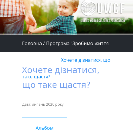
Головна
/
Програма "Зробимо життя
дітей кращим"
/
Хочете дізнатися, що
Хочете дізнатися,
таке щастя?
що таке щастя?
Дата: липень 2020 року
Альбом