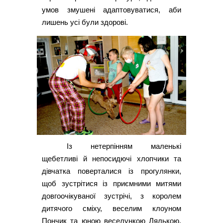
умов змушені адаптовуватися, аби
лишень усі були здорові.
Із нетерпінням маленькі
щебетливі й непосидючі хлопчики та
дівчатка поверталися із прогулянки,
щоб зустрітися із приємними митями
довгоочікуваної зустрічі, з королем
дитячого сміху, веселим клоуном
Пончик та юною веселункою Лялькою.