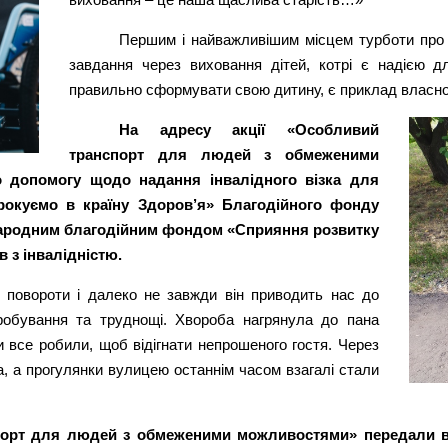
Першим і найважливішим місцем турботи про 
завдання через виховання дітей, котрі є надією 
правильно сформувати свою дитину, є приклад власно
На адресу акції «Особливий
транспорт для людей з обмеженими
 допомогу щодо надання інвалідного візка для
Крокуємо в країну Здоров’я» Благодійного фонду
жнародним благодійним фондом «Сприяння розвитку
 з інвалідністю.
 повороти і далеко не завжди він приводить нас до
пробування та труднощі. Хвороба нагрянула до пана
и все робили, щоб відігнати непрошеного гостя. Через
а, а прогулянки вулицею останнім часом взагалі стали
спорт для людей з обмеженими можливостями» передали в