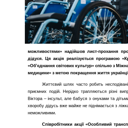
можливостями» надійшов лист-прохання про
дідуся. Ця акція реалізується програмою «
«Об’єднання світових культур» спільно з Мі
медицини» з метою покращення життя українців
Життєвий шлях часто робить несподівані
приємних подій. Нерідко трапляються різні ви
Віктора – інсульт, але бабуся з онуками та дітьм
хворобу дідусь вже майже не піднімається з ліжк
неможливими.
Співробітники акції «Особливий тран