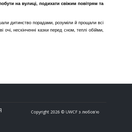
 побути на вулиці, подихати свіжим повітрям та
ашали дитинство порадами, розуміли й прощали всі
 очі, нескінченні казки перед сном, теплі обійми,
Я
Copyright 2026 © UWCF з любов'ю