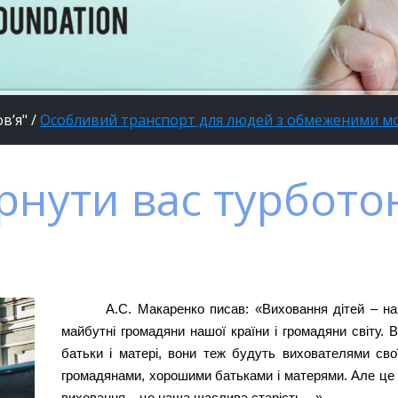
в’я"
/
Особливий транспорт для людей з обмеженими 
рнути вас турбото
А.С. Макаренко писав: «Виховання дітей – на
майбутні громадяни нашої країни і громадяни світу. 
батьки і матері, вони теж будуть вихователями сво
громадянами, хорошими батьками і матерями. Але це –
виховання – це наша щаслива старість…»