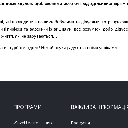
н посміхнувся, щоб засяяли його очі від здійсненої мрії –
дні, які проводили з нашими бабусями та дідусями, котрі прикр
ні пиріжки та вареники із вишнями, все розуміючі добрі дідусеві
ки життя, які не забуваються…
ваги і турботи рідних! Нехай онуки радують своїми успіхами!
ПРОГРАМИ
ВАЖЛИВА ІНФОРМАЦІ
«SaveUkraine – шлях
Про фонд