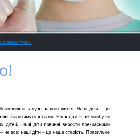
можливостями
ю!
йважливіша галузь нашого життя. Наші діти – це
Вони творитимуть історію. Наші діти – це майбутні
їх дітей. Наші діти повинні вирости прекрасними
 не все: наші діти – це наша старість. Правильне