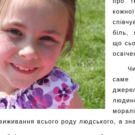
про т
кожн
співч
біль,
що сьо
освіче
Ч
саме
джер
людин
морал
 виживання всього роду людського, а зн