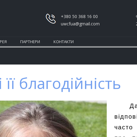
+380 50 368 16 00
uwcfua@gmail.com
РЕЯ
ПАРТНЕРИ
КОНТАКТИ
 її благодійність
Д
відпо
часто