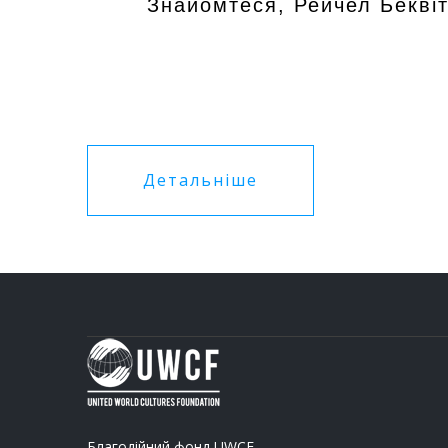
Знайомтеся, Рейчел Беквіт
Детальніше
Благодійний фонд UWCF