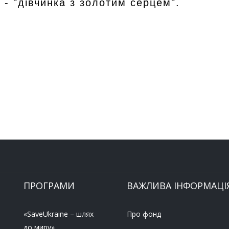
 - "дівчинка з золотим серцем".
ПРОГРАМИ
ВАЖЛИВА ІНФОРМАЦІ
«SaveUkraine – шлях
Про фонд
до миру»