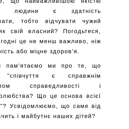
е, що найважливішою якістю
ої людини є здатність
увати, тобто відчувати чужий
 як свій власний? Погодьтеся,
годні це не менш важливо, ніж
ність або міцне здоров'я.
и пам'ятаємо ми про те, що
 "співчуття є справжнім
елом справедливості і
олюбства? Що це основа всієї
і"? Усвідомлюємо, що саме від
ачить і майбутнє наших дітей?