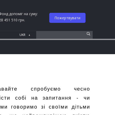
Фонд допоміг на суму:
Пожертвувати
28 451 510 грн.
авайте спробуємо чесно
вісти собі на запитання - чи
 ми говоримо зі своїми дітьми