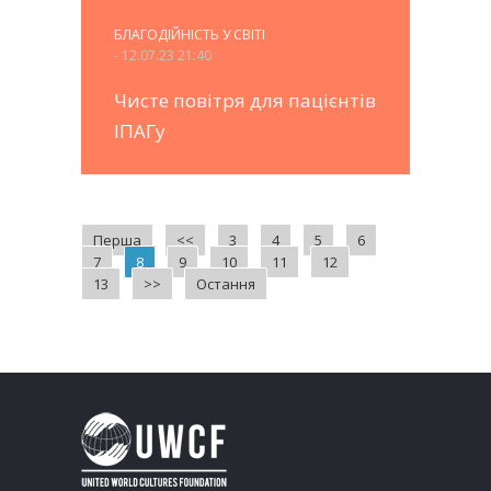
БЛАГОДІЙНІСТЬ У СВІТІ
- 12.07.23 21:40
Чисте повітря для пацієнтів
ІПАГу
Перша
<<
3
4
5
6
7
8
9
10
11
12
13
>>
Остання