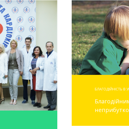
БЛАГОДІЙНІСТЬ В У
Благодійни
неприбутко