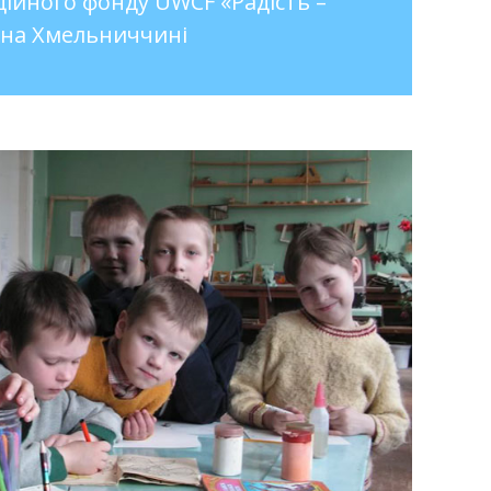
дійного фонду UWCF «Радість –
 на Хмельниччині