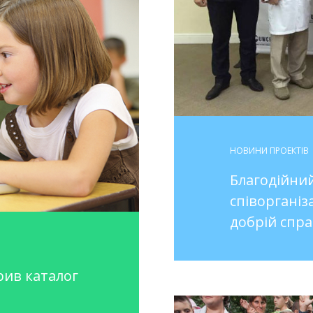
НОВИНИ ПРОЕКТІВ
Благодійни
співорганіз
добрій спра
рив каталог