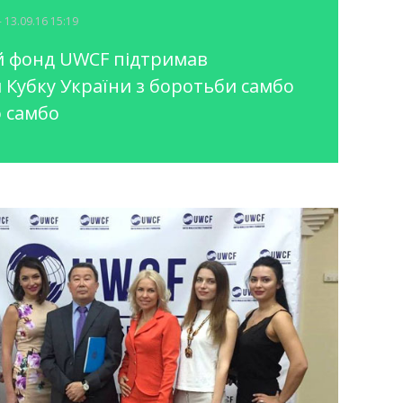
- 13.09.16 15:19
й фонд UWCF підтримав
 Кубку України з боротьби самбо
о самбо