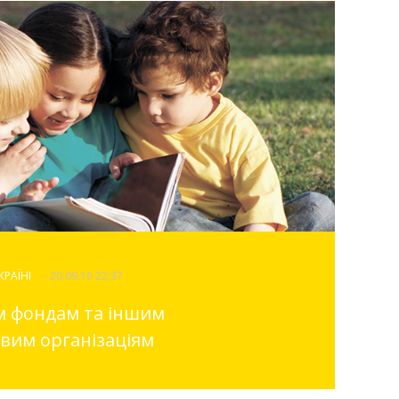
КРАЇНІ
- 20.09.16 22:37
м фондам та іншим
вим організаціям