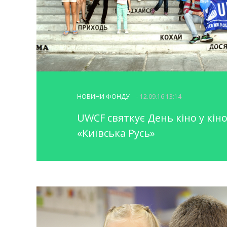
НОВИНИ ФОНДУ
- 12.09.16 13:14
UWCF святкує День кіно у кін
«Київська Русь»