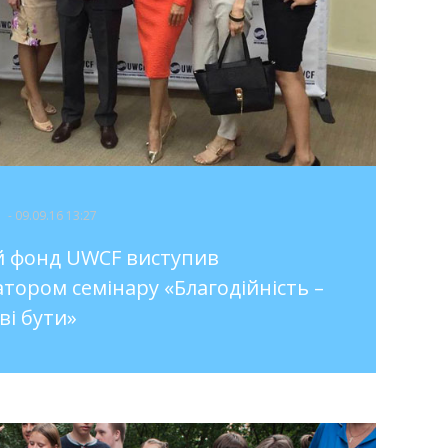
- 09.09.16 13:27
й фонд UWCF виступив
атором семінару «Благодійність –
ві бути»