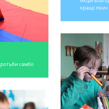
Акція Благо
кращі ліки»
оротьби самбо