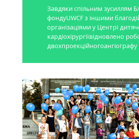
Завдяки спільним зусиллям Б
фондуUWCF з іншими благод
організаціями у Центрі дитячо
кардіохірургіївідновлено роб
двохпроекційногоангіографу