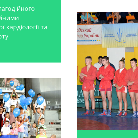
лагодійного
ійними
ї кардіології та
оту