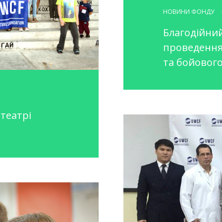
НОВИНИ ФОНДУ
Благодійни
проведення
та бойовог
отеатрі