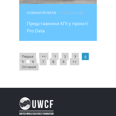
НОВИНИ ПРОЕКТІВ
- 11.11.24 22:00
Представники КПІ у проєкті
Pro Data
Перша
<<
1
2
3
4
5
6
7
8
9
>>
Остання