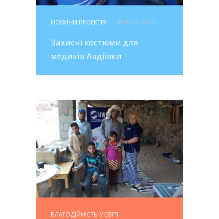
НОВИНИ ПРОЕКТІВ
- 09.06.21 20:32
Захисні костюми для
медиків Авдіївки
БЛАГОДІЙНІСТЬ У СВІТІ