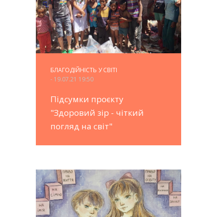
БЛАГОДІЙНІСТЬ У СВІТІ
- 19.07.21 19:50
Підсумки проєкту
"Здоровий зір - чіткий
погляд на світ"