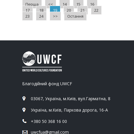
Перша
<<
14
15
16
17
18
19
20
21
22
23
24
>>
Остання
Благодійний фонд UWCF
03067, Україна, м.Київ, вул.Гарматна, 8
Україна, м.Київ, Паркова дорога, 16-А
+380 50 368 16 00
uwcfua@gmail.com