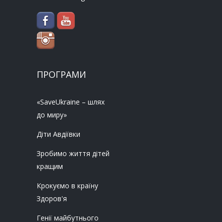
ПРОГРАМИ
«SaveUkraine – шлях
до миру»
Діти Авдіївки
Зробимо життя дітей
кращим
Крокуємо в країну
Здоров'я
Генії майбутнього