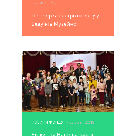
- 07.06.21 15:23
Перевірка гостроти зору у
Бедуїнів Музейної
НОВИНИ ФОНДУ
- 03.06.21 20:49
Екскурсія Національною