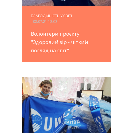
БЛАГОДІЙНІСТЬ У СВІТІ
- 08.07.21 18:08
Волонтери проєкту
"Здоровий зір - чіткий
погляд на світ"