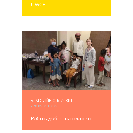
UWCF
БЛАГОДІЙНІСТЬ У СВІТІ
- 28.05.21 02:25
Робіть добро на планеті