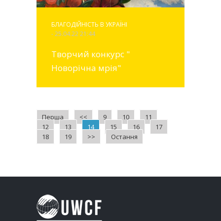
БЛАГОДІЙНІСТЬ В УКРАЇНІ
- 25.04.22 21:44
Творчий конкурс "
Новорічна мрія"
Перша
<<
9
10
11
12
13
14
15
16
17
18
19
>>
Остання