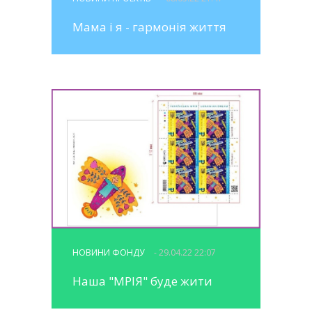
Мама і я - гармонія життя
НОВИНИ ФОНДУ
- 29.04.22 22:07
Наша "МРІЯ" буде жити