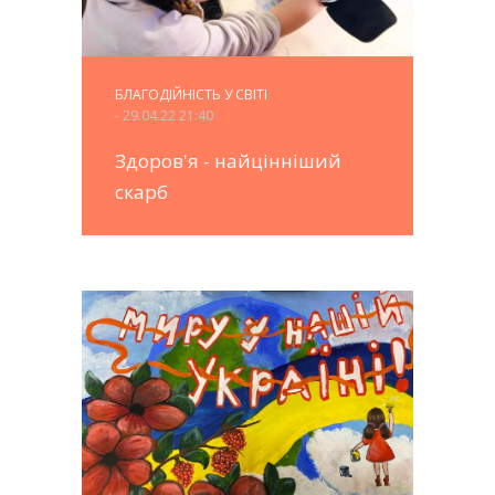
БЛАГОДІЙНІСТЬ У СВІТІ
- 29.04.22 21:40
Здоров'я - найцінніший
скарб