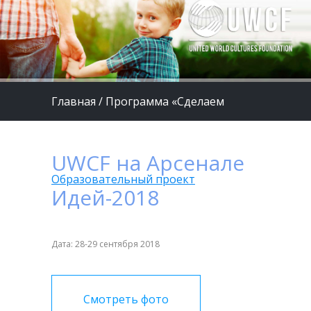
Главная
/
Программа «Сделаем
жизнь детей лучше»
/
UWCF на Арсенале
Образовательный проект
Идей-2018
Дата: 28-29 сентября 2018
Смотреть фото