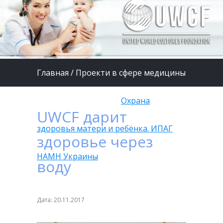
Главная
/
Проекти в сфере медицины
и здравоохранения
/
Охрана
UWCF дарит
здоровья матери и ребёнка. ИПАГ
здоровье через
НАМН Украины
воду
Дата: 20.11.2017