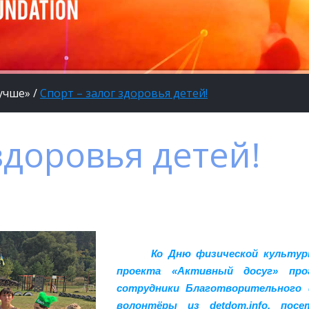
учше»
/
Спорт – залог здоровья детей!
здоровья детей!
Ко Дню физической культур
проекта «Активный досуг» пр
сотрудники Благотворительного 
волонтёры из detdom.info, пос