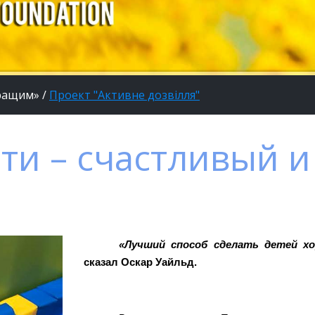
кращим»
/
Проект "Активне дозвілля"
ти – счастливый 
«Лучший способ сделать детей х
сказал Оскар Уайльд.