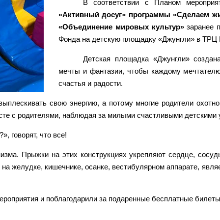
В соответствии с Планом меропри
«Активный досуг» программы «Сделаем жи
«Объединение мировых культур»
заранее п
Фонда на детскую площадку «Джунгли» в ТРЦ 
Детская площадка «Джунгли» создана
мечты и фантазии, чтобы каждому мечтателю
счастья и радости.
ыплескивать свою энергию, а потому многие родители охотно
те с родителями, наблюдая за милыми счастливыми детскими 
, говорят, что все!
низма. Прыжки на этих конструкциях укрепляют сердце, сосуд
 на желудке, кишечнике, осанке, вестибулярном аппарате, явля
 мероприятия и поблагодарили за подаренные бесплатные билеты