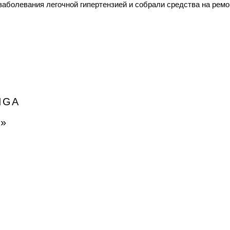
аболевания легочной гипертензией и собрали средства на ремо
IGA
к»