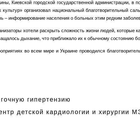
ины, Киевской городской государственной администрации, в п
 культур» организовал национальный благотворительный саль
ель – информирование населения о больных этим редким заболе
ганизаторы хотели раскрыть сложность жизни людей, которые 
чащалось дыхание, что приближало их к обычному состоянию бо
приятиях во всем мире и Украине проводился благотворител
егочную гипертензию
ентр детской кардиологии и хирургии М
"