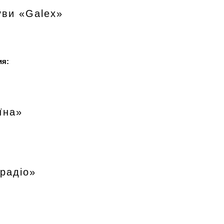
уви «Galex»
ия:
їна»
радіо»