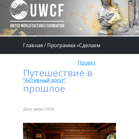
Главная
/
Программа «Сделаем
жизнь детей лучше»
/
Проект
Путешествие в
"Активный досуг"
прошлое
Дата: август 2018