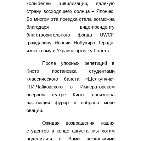
колыбелей цивилизации, далекую
страну восходящего солнца – Японию.
Во многом эта поездка стала возможна
благодаря вице-преиденту
благотворительного фонда UWCF,
гражданину Японии Нобухиро Терада,
известному в Украине артисту балета.
После упорныx репетиций в
Киото постановка студентами
классического балета «Щелкунчик»
П.И.Чайковского в Императорском
оперном театре Киото произвела
настоящий фурор и собрала море
оваций.
Ожидая возвращения нашиx
студентов в конце августа, мы хотим
поделиться с Вами несколькими