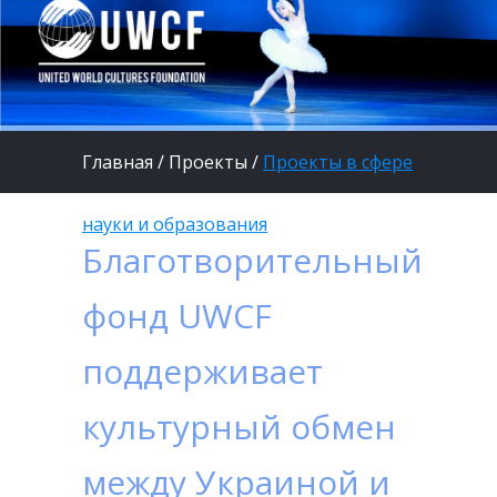
Главная
/
Проекты
/
Проекты в сфере
науки и образования
Благотворительный
фонд UWCF
поддерживает
культурный обмен
между Украиной и