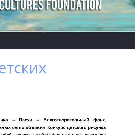
етских
дника – Пасхи – Благотворительный фонд
ных сетях объявил Конкурс детского рисунка
любой технике и любом формате своё понимание