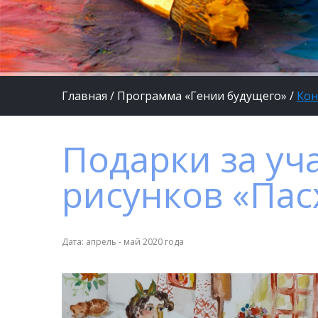
Главная
/
Программа «Гении будущего»
/
Кон
Подарки за уч
рисунков «Пас
Дата: апрель - май 2020 года