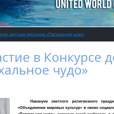
курс детских рисунков «Пасхальное чудо»
астие в Конкурсе д
хальное чудо»
Накануне светлого религиозного праз
«Объединение мировых культур» в своих социаль
«Пасхальное чудо»,
попросив детей изобразить в 