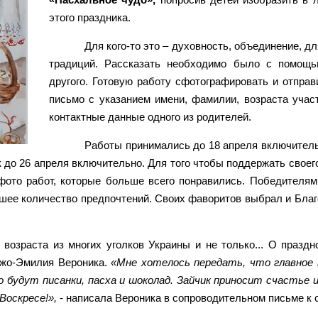
этого праздника.
Для кого-то это – духовность, объединение, д
традиций. Рассказать необходимо было с помощью
другого. Готовую работу сфотографировать и отправ
письмо с указанием имени, фамилии, возраста участ
контактные данные одного из родителей.
Работы принимались до 18 апреля включительн
 до 26 апреля включительно. Для того чтобы поддержать свое
фото работ, которые больше всего понравились. Победителями
ьшее количество предпочтений. Своих фаворитов выбрал и Бла
 возраста из многих уголков Украины и не только... О празд
джо-Эмилия Вероника.
«Мне хотелось передать, что главное 
 будут писанки, пасха и шоколад. Зайчик приносит счастье и
Воскресе!»,
- написала Вероника в сопроводительном письме к 