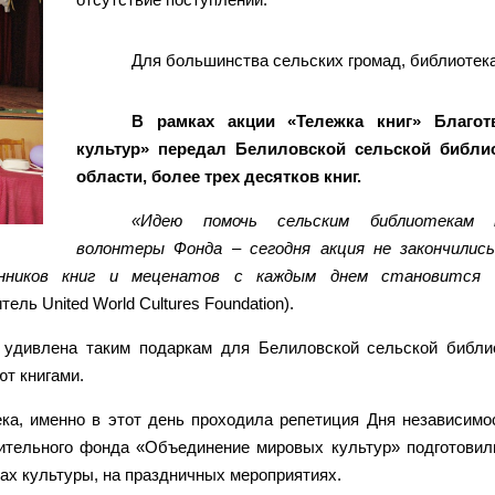
Для большинства сельских громад, библиотека 
В рамках акции «Тележка книг» Благо
культур» передал Белиловской сельской библи
области, более трех десятков книг.
«Идею помочь сельским библиотекам п
волонтеры Фонда – сегодня акция не закончились
нников книг и меценатов с каждым днем становится 
ь United World Cultures Foundation).
 удивлена таким подаркам для Белиловской сельской библио
т книгами.
ека, именно в этот день проходила репетиция Дня независим
рительного фонда «Объединение мировых культур» подготовил
ах культуры, на праздничных мероприятиях.