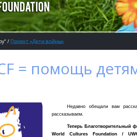
ру"
/
Проект «Дети войны»
CF = помощь детя
Недавно обещали вам расска
рассказываем.
Теперь Благотворительный ф
World Cultures Foundation / U