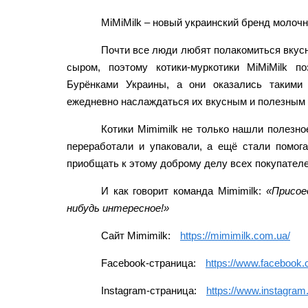
MiMiMilk – новый украинский бренд молочн
Почти все люди любят полакомиться вкус
сыром, поэтому котики-муркотики MiMiMilk 
Бурёнками Украины, а они оказались такими
ежедневно наслаждаться их вкусным и полезным
Котики Mimimilk не только нашли полезно
переработали и упаковали, а ещё стали помога
приобщать к этому доброму делу всех покупателе
И как говорит команда Mimimilk:
«Присое
нибудь интересное!»
Сайт Mimimilk:
https://mimimilk.com.ua/
Facebook-страница:
https://www.facebook
Instagram-страница:
https://www.instagra