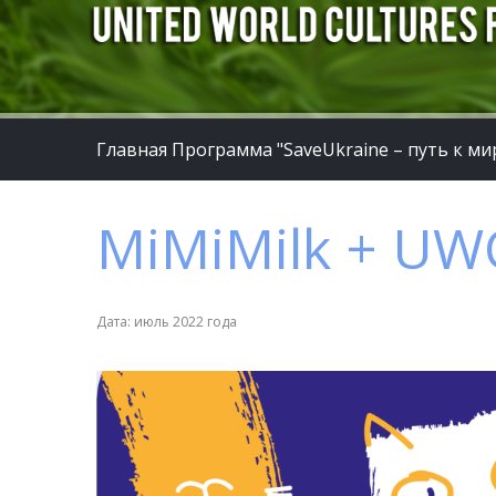
Главная
Программа "SaveUkraine – путь к ми
MiMiMilk + UW
Дата: июль 2022 года