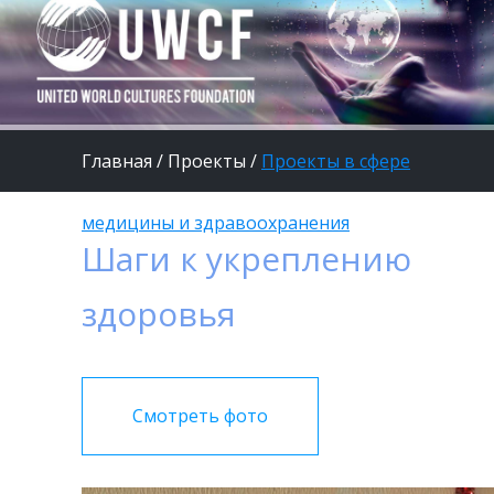
Главная
/
Проекты
/
Проекты в сфере
медицины и здравоохранения
Шаги к укреплению
здоровья
Смотреть фото